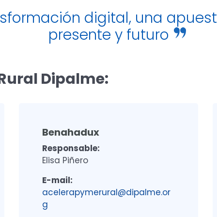
sformación digital, una apues
presente y futuro
Rural Dipalme:
Benahadux
Responsable:
Elisa Piñero
E-mail:
acelerapymerural@dipalme.or
g