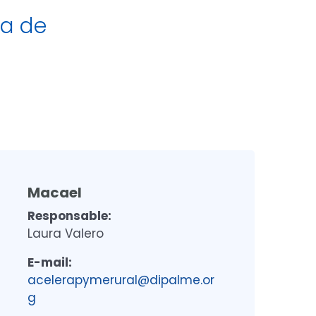
ta de
Macael
Responsable:
Laura Valero
E-mail:
acelerapymerural@dipalme.or
g