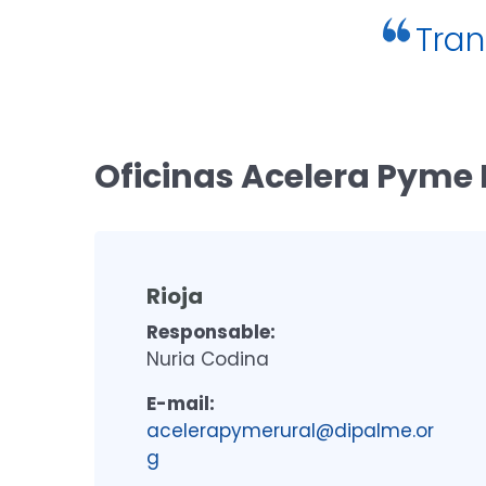
Tran
Oficinas Acelera Pyme 
Rioja
Responsable:
Nuria Codina
E-mail:
acelerapymerural@dipalme.or
g