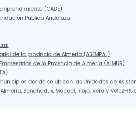
 Emprendimiento (CADE)
undación Pública Andaluza
a
ural
ial de la provincia de Almería (ASEMPAL)
Empresarias de la Provincia de Almería (ALMUR)
TA)
unicipios donde se ubican las Unidades de Asisten
Almería, Benahadux, Macael, Rioja, Vera y Vélez-Rub